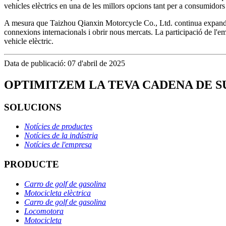
vehicles elèctrics en una de les millors opcions tant per a consumidor
A mesura que Taizhou Qianxin Motorcycle Co., Ltd. continua expandint l
connexions internacionals i obrir nous mercats. La participació de l'e
vehicle elèctric.
Data de publicació: 07 d'abril de 2025
OPTIMITZEM LA TEVA CADENA DE 
SOLUCIONS
Notícies de productes
Notícies de la indústria
Notícies de l'empresa
PRODUCTE
Carro de golf de gasolina
Motocicleta elèctrica
Carro de golf de gasolina
Locomotora
Motocicleta