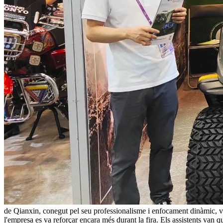
de Qianxin, conegut pel seu professionalisme i enfocament dinàmic, va in
l'empresa es va reforçar encara més durant la fira. Els assistents van 