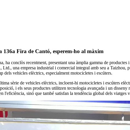
 la 136a Fira de Cantó, esperem-ho al màxim
ina, ha conclòs recentment, presentant una àmplia gamma de productes i
Ltd., una empresa industrial i comercial integral amb seu a Taizhou, p
mp dels vehicles elèctrics, especialment motocicletes i escúters.
tima sèrie de vehicles elèctrics, incloent-hi motocicletes i escúters elèc
osició, i els seus productes utilitzen tecnologia avançada i un disseny
n l'eficiència, sinó que també satisfan la tendència global dels viatges v