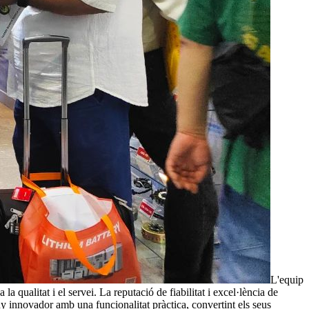
L'equip
 qualitat i el servei. La reputació de fiabilitat i excel·lència de
ny innovador amb una funcionalitat pràctica, convertint els seus