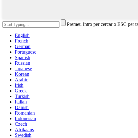
Premeu Intro per cercar o ESC per t
English
French
German
Portuguese
Spanish
Russian
Japanese
Korean
Arabic
Irish
Greek
Turkish
Italian
Danish
Romanian
Indonesian
Czech
Afrikaans
Swedish