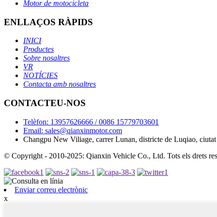
Motor de motocicleta
ENLLAÇOS RÀPIDS
INICI
Productes
Sobre nosaltres
VR
NOTÍCIES
Contacta amb nosaltres
CONTACTEU-NOS
Telèfon: 13957626666 / 0086 15779703601
Email: sales@qianxinmotor.com
Changpu New Viliage, carrer Lunan, districte de Luqiao, ciuta
© Copyright - 2010-2025: Qianxin Vehicle Co., Ltd. Tots els drets res
Enviar correu electrònic
x