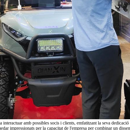
teractuar amb possibles socis i clients, emfatitzant la seva dedicació a la
quedar impressionats per la capacitat de l'empresa per combinar un disse