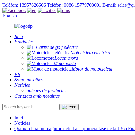
Telèfon: 13957626666
Telèfon: 0086 15779703601
E-mail: sales@q
English
Inici
Productes
Carret de golf elèctric
Motocicleta elèctrica
Locomotora
Motocicleta
Motor de motocicleta
VR
Sobre nosaltres
Notícies
notícies de productes
Contacta amb nosaltres
Inici
Notícies
Qianxin farà un magnífic debut a la primera fase de la 136a Fi