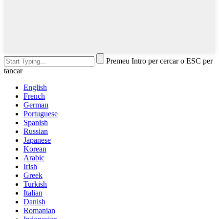
Premeu Intro per cercar o ESC per
tancar
English
French
German
Portuguese
Spanish
Russian
Japanese
Korean
Arabic
Irish
Greek
Turkish
Italian
Danish
Romanian