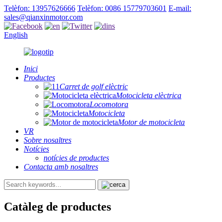
Telèfon: 13957626666
Telèfon: 0086 15779703601
E-mail:
sales@qianxinmotor.com
English
Inici
Productes
Carret de golf elèctric
Motocicleta elèctrica
Locomotora
Motocicleta
Motor de motocicleta
VR
Sobre nosaltres
Notícies
notícies de productes
Contacta amb nosaltres
Catàleg de productes