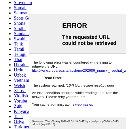
Slovenian
Somali
Samoan
Scots Gaelic
Shona
Sindhi
Sundanese
Swahili
Tajik
Tamil
Telugu
Thai
Ukrainian
Urdu
Uzbek
Vietnamese
Welsh
Xhosa
Yiddish
Yoruba
Zulu
Kinyarwanda
Tatar
Oriya
Turkmen