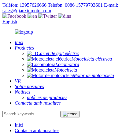
Telèfon: 13957626666
Telèfon: 0086 15779703601
E-mail:
sales@qianxinmotor.com
English
Inici
Productes
Carret de golf elèctric
Motocicleta elèctrica
Locomotora
Motocicleta
Motor de motocicleta
VR
Sobre nosaltres
Notícies
notícies de productes
Contacta amb nosaltres
Inici
Contacta amb nosaltres